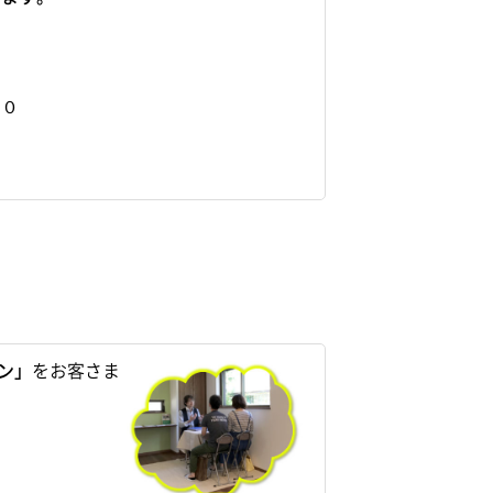
０
で
５０
ン」
をお客さま