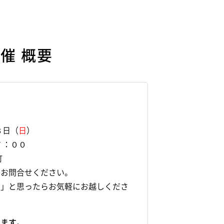
催 概要
８日（
日
）
７：００
町
でお問合せください。
な」と思ったらお気軽にお越しくださ
します。