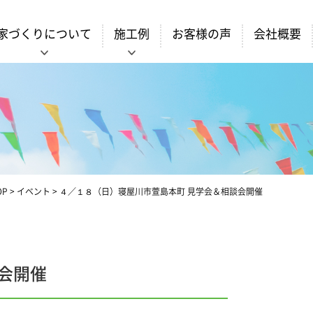
家づくりについて
施工例
お客様の声
会社概要
OP
>
イベント
>
４／１８（日）寝屋川市萱島本町 見学会＆相談会開催
会開催