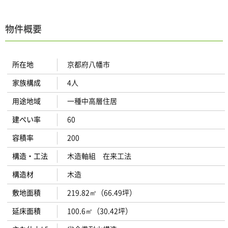
物件概要
所在地
京都府八幡市
家族構成
4人
用途地域
一種中高層住居
建ぺい率
60
容積率
200
構造・工法
木造軸組 在来工法
構造材
木造
敷地面積
219.82㎡（66.49坪）
延床面積
100.6㎡（30.42坪）