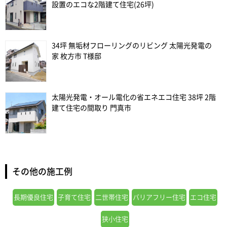
設置のエコな2階建て住宅(26坪)
34坪 無垢材フローリングのリビング 太陽光発電の
家 枚方市 T様邸
太陽光発電・オール電化の省エネエコ住宅 38坪 2階
建て住宅の間取り 門真市
その他の施工例
長期優良住宅
子育て住宅
二世帯住宅
バリアフリー住宅
エコ住宅
狭小住宅