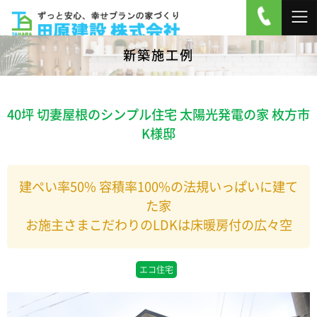
新築施工例
40坪 切妻屋根のシンプル住宅 太陽光発電の家 枚方市
K様邸
建ぺい率50% 容積率100%の法規いっぱいに建て
た家
お施主さまこだわりのLDKは床暖房付の広々空
エコ住宅