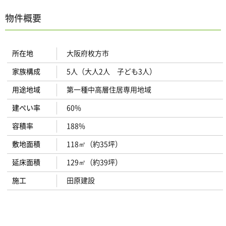
物件概要
所在地
大阪府枚方市
家族構成
5人（大人2人 子ども3人）
用途地域
第一種中高層住居専用地域
建ぺい率
60%
容積率
188%
敷地面積
118㎡（約35坪）
延床面積
129㎡（約39坪）
施工
田原建設