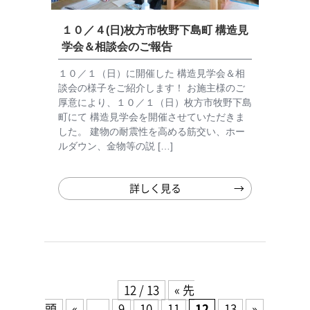
１０／４(日)枚方市牧野下島町 構造見
学会＆相談会のご報告
１０／１（日）に開催した 構造見学会＆相
談会の様子をご紹介します！ お施主様のご
厚意により、１０／１（日）枚方市牧野下島
町にて 構造見学会を開催させていただきま
した。 建物の耐震性を高める筋交い、ホー
ルダウン、金物等の説 […]
詳しく見る
12 / 13
« 先
頭
«
...
9
10
11
12
13
»