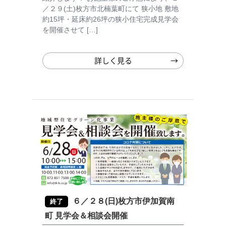
／２９(土)枚方市北楠葉町にて 狭小地 敷地
約15坪・延床約26坪の狭小住宅完成見学会
を開催させて […]
詳しく見る
６／２８(日)枚方市伊加賀南
終了
町 見学会＆相談会開催