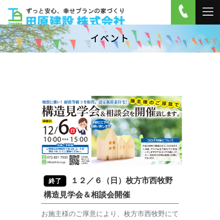
イベント
１２／６（日）枚方市西牧野
終了
構造見学会＆相談会開催
お施主様のご厚意により、枚方市西牧野にて