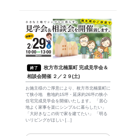
枚方市北楠葉町 完成見学会＆
終了
相談会開催 ２／２９(土)
お施主様のご厚意により、枚方市北楠葉町に
て狭小地 敷地約15坪・延床約26坪の狭小
住宅完成見学会を開催いたします。 「居心
地よく家事を楽にシンプルに暮らしたい」
「大好きなこの街で家を建てたい」 「明る
いリビングがほしい […]