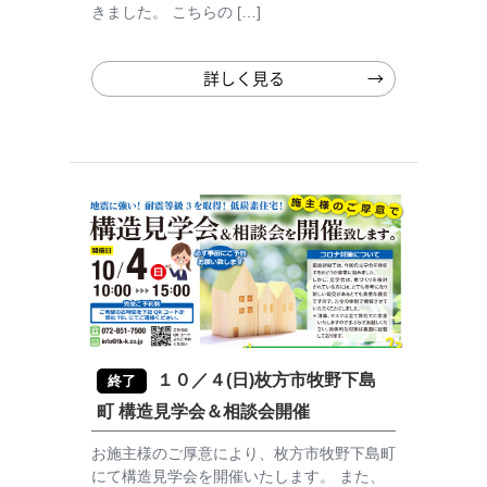
きました。 こちらの […]
詳しく見る
１０／４(日)枚方市牧野下島
終了
町 構造見学会＆相談会開催
お施主様のご厚意により、枚方市牧野下島町
にて構造見学会を開催いたします。 また、