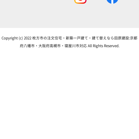
Copyright (c) 2022 枚方市の注文住宅・新築一戸建て・建て替えなら田原建設:京都
府八幡市・大阪府高槻市・寝屋川市対応 All Rights Reserved.